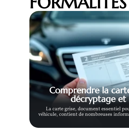
FORMALITÉS
de
Comprendre la carte 
es
décryptage et u
permis de
La carte grise, document essentiel pou
véhicule, contient de nombreuses informa