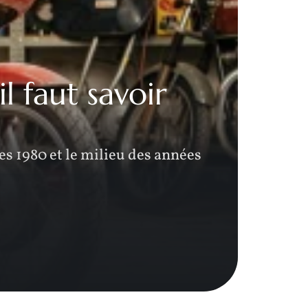
l faut savoir
Pr
mo
s 1980 et le milieu des années
Le Por
label 
E