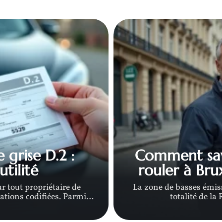
grise D.2 :
Comment savo
tilité
rouler à Brux
r tout propriétaire de
La zone de basses émiss
tions codifiées. Parmi
…
totalité de la