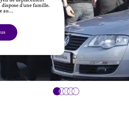
oyen de déplacement
dispose d'une famille.
e au
…
lus