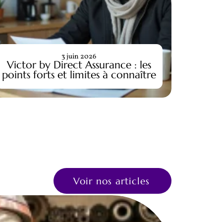
Assu
3 juin 2026
Victor by Direct Assurance : les
mo
points forts et limites à connaître
c
Voir nos articles