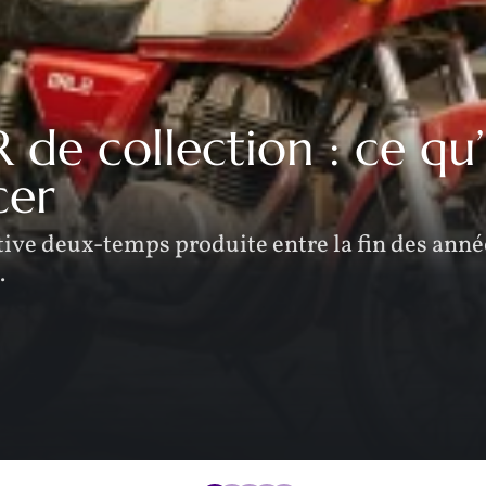
de collection : ce qu’i
cer
ive deux-temps produite entre la fin des année
…