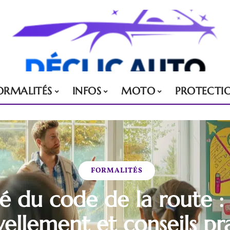
ORMALITÉS
INFOS
MOTO
PROTECTI
FORMALITÉS
té du code de la route :
ellement et conseils pr