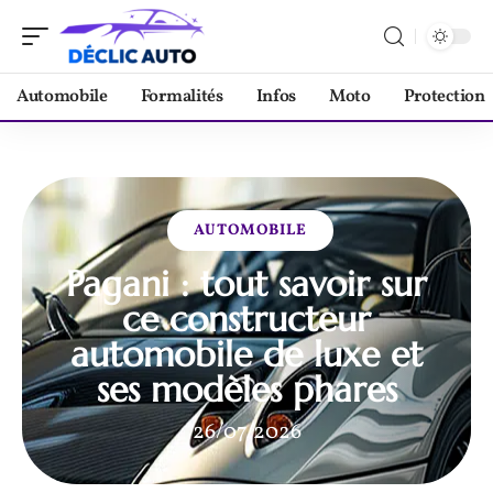
Automobile
Formalités
Infos
Moto
Protection
AUTOMOBILE
Pagani : tout savoir sur
ce constructeur
automobile de luxe et
ses modèles phares
26/07/2026