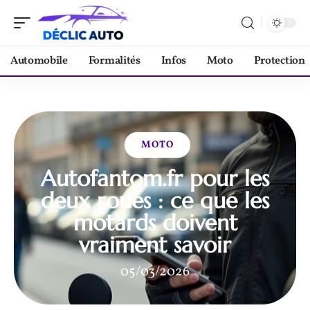
Automobile
Formalités
Infos
Moto
Protection
MOTO
Autofantom.fr pour les
deux roues : ce que les
motards doivent
vraiment savoir
05/03/2026