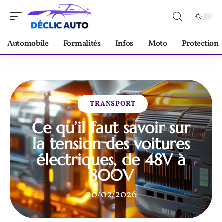
Automobile
Formalités
Infos
Moto
Protection
TRANSPORT
Ce qu’il faut savoir sur
la tension des voitures
électriques, de 48V à
800V
20/02/2026