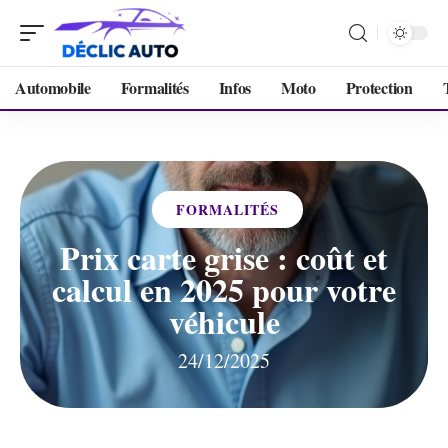
Automobile
Formalités
Infos
Moto
Protection
FORMALITÉS
Prix carte grise : coût et
calcul en 2025 pour votre
véhicule
24/12/2025