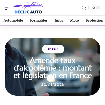
Automobile
Formalités
Infos
Moto
Protection
INFOS
Amende taux
d’alcoolémie : montant
et législation en France
22/01/2026