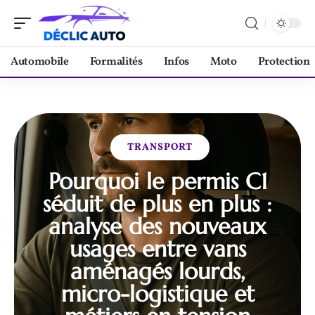
Automobile
Formalités
Infos
Moto
Protection
TRANSPORT
Pourquoi le permis C1
séduit de plus en plus :
analyse des nouveaux
usages entre vans
aménagés lourds,
micro-logistique et