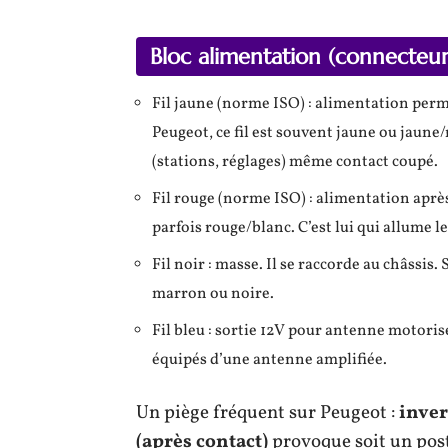
Bloc alimentation (connecteu
Fil jaune (norme ISO) : alimentation perma
Peugeot, ce fil est souvent jaune ou jaune
(stations, réglages) même contact coupé.
Fil rouge (norme ISO) : alimentation aprè
parfois rouge/blanc. C’est lui qui allume l
Fil noir : masse. Il se raccorde au châssis
marron ou noire.
Fil bleu : sortie 12V pour antenne motori
équipés d’une antenne amplifiée.
Un piège fréquent sur Peugeot :
inver
(après contact)
provoque soit un post