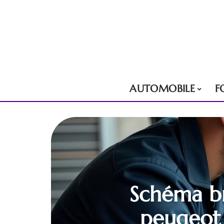
AUTOMOBILE
F
Schéma br
peugeot 