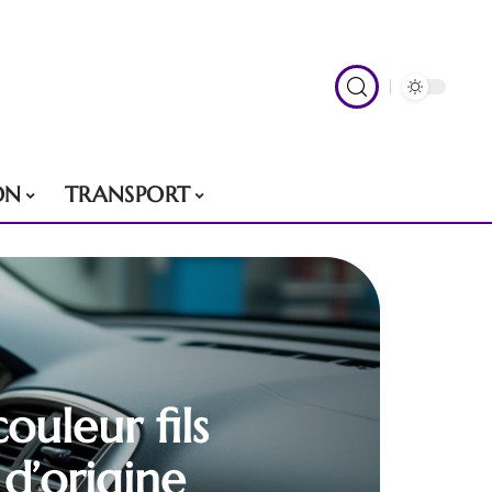
ON
TRANSPORT
uleur fils
d’origine