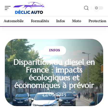
Automobile
Formalités
Infos
Moto
Protection
INFOS
Disparition du diesel en
France : impacts
écologiques et
économiques à prévoir
22/09/2025