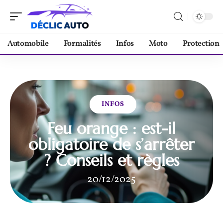
Automobile
Formalités
Infos
Moto
Protection
INFOS
Feu orange : est-il
obligatoire de s’arrêter
? Conseils et règles
20/12/2025