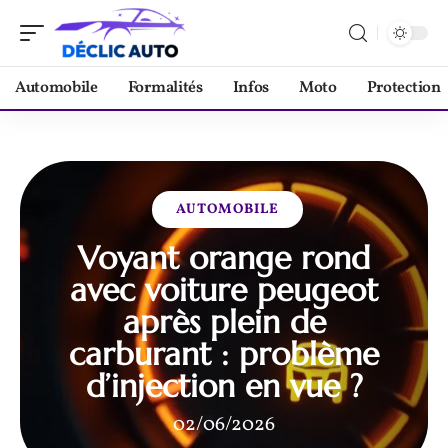
Automobile
Formalités
Infos
Moto
Protection
AUTOMOBILE
Voyant orange rond
avec voiture peugeot
après plein de
carburant : problème
d’injection en vue ?
02/06/2026