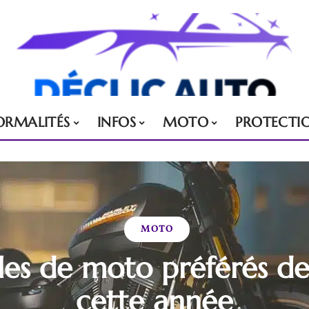
ORMALITÉS
INFOS
MOTO
PROTECTI
MOTO
es de moto préférés d
cette année